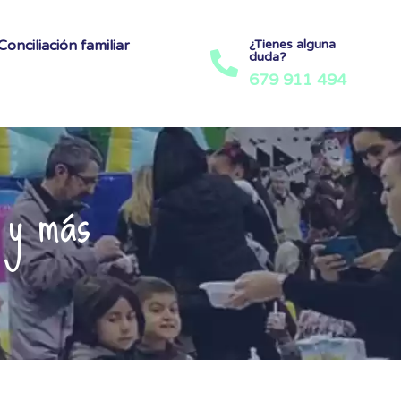
Conciliación familiar
¿Tienes alguna
duda?
679 911 494
 y más